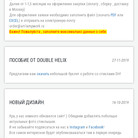
Далее от 1-1,5 месяцев на оформление закупки (оплату , сборку , доставку
в Москву)
Для оформления заявки необходимо заполнить файл (скачать
PDF
или
EXCEL
) и отправить на электронную почту:
order@art-lampwork.ru
Важно! Пожалуйста , заполните максимально данные о себе.
ПОСОБИЕ ОТ DOUBLE HELIX
27-11-2019
Предлагаем вам
скачать
небольшой буклет о работе со стеклами DH!
НОВЫЙ ДИЗАЙН.
16-10-2019
Ура, у нас немного обновился сайт! ) Обещаем добавлять побольше
актуальных фото стеклышек.
И не забывайте подписаться на нас в
Instagram
и
Facebook
!
Все самое интересное будет опубликовываться там в первую очередь.