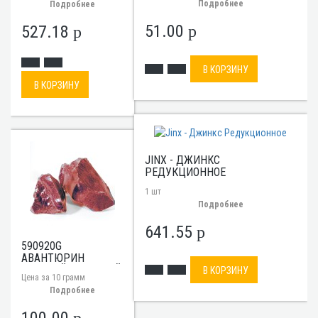
Подробнее
Подробнее
51.00
527.18
p
p
В КОРЗИНУ
В КОРЗИНУ
JINX - ДЖИНКС
РЕДУКЦИОННОЕ
1 шт
Подробнее
641.55
p
590920G
АВАНТЮРИН
ЗОЛОТОЙ КУСКОВОЙ
В КОРЗИНУ
Цена за 10 грамм
ЦЕНА ЗА 10 Г.
Подробнее
100.00
p