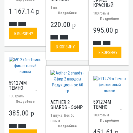
591423
-ОСКБЛАД
КРАСНЫЙ
1 шт.
1 167.14
ВЕРМАГЛИОН
p
Подробнее
100 грамм
Подробнее
220.00
p
995.00
p
В КОРЗИНУ
В КОРЗИНУ
В КОРЗИНУ
591274M
ТЕМНО
ФИОЛЕТОВЫЙ
100 грамм
НОВЫЙ
591274M
AETHER 2
Подробнее
ТЕМНО
SHARDS - ЭФИР
385.00
ФИОЛЕТОВЫЙ
p
2 ШАРДСЫ
100 грамм
1 штука. Вес 60
НОВЫЙ
РЕДУКЦИОННОЕ
Подробнее
грамм.
60 ГР
Подробнее
451.61
p